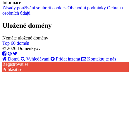
Informace
Zásady používání souborů cookies
Obchodní podmínky
Ochrana
osobních údajů
Uložené domény
Nemáte uložené domény
Top 60 domén
© 2026 Domenky.cz
Domů
Vyhledávání
Pridat inzerát
Kontaktujte nás
Registrovat se
Přihlásit se