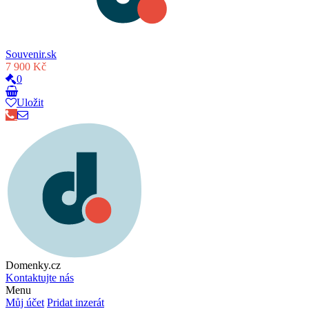
Souvenir.sk
7 900 Kč
0
Uložit
Domenky.cz
Kontaktujte nás
Menu
Můj účet
Pridat inzerát