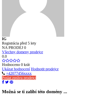
IG
Registrácia před 5 lety
NA PRODEJ
0
Všechny domeny prodejce
0.0
Hodnoceno
0
krát
Ukázat hodnocení
Hodnotit prodejce
+42077456xxxx
Poslat zprávu prodejci
Možná se ti zalíbí této domény ...