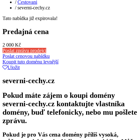
/
Cestovani
/
severni-cechy.cz
Tato nabídka již expirovala!
Predajná cena
2 000 Kč
Poslat zprávu prodejci
Poslat cenovou nabídku
Koupit tuto doménu levnější
Uložit
severni-cechy.cz
Pokud máte zájem o koupi domény
severni-cechy.cz kontaktujte vlastníka
domény, buď telefonicky, nebo mu pošlete
zprávu.
Pokud je pro Vás cena domény příliš vysoká,