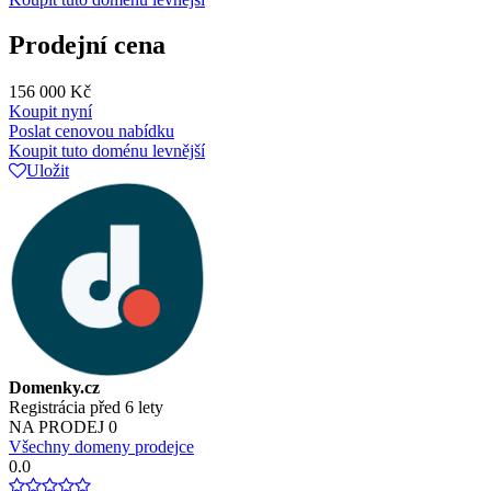
Prodejní cena
156 000 Kč
Koupit nyní
Poslat cenovou nabídku
Koupit tuto doménu levnější
Uložit
Domenky.cz
Registrácia před 6 lety
NA PRODEJ
0
Všechny domeny prodejce
0.0