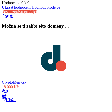
Hodnoceno
0
krát
Ukázat hodnocení
Hodnotit prodejce
Poslat zprávu prodejci
Možná se ti zalíbí této domény ...
CryptoMeny.sk
18 000 Kč
0
Uložit