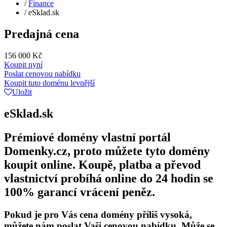
/
Finance
/
eSklad.sk
Predajná cena
156 000 Kč
Koupit nyní
Poslat cenovou nabídku
Koupit tuto doménu levnější
Uložit
eSklad.sk
Prémiové domény vlastní portál
Domenky.cz, proto můžete tyto domény
koupit online. Koupě, platba a převod
vlastnictví probíhá online do 24 hodin se
100% garancí vrácení peněz.
Pokud je pro Vás cena domény příliš vysoká,
můžete nám poslat Vaši cenovou nabídku. Může se