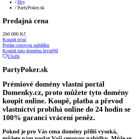
/
Hry
/
PartyPoker.sk
Predajná cena
260 000 Kč
Koupit nyní
Poslat cenovou nabídku
Koupit tuto doménu levnější
Uložit
PartyPoker.sk
Prémiové domény vlastní portál
Domenky.cz, proto můžete tyto domény
koupit online. Koupě, platba a převod
vlastnictví probíhá online do 24 hodin se
100% garancí vrácení peněz.
Pokud je pro Vás cena domény příliš vysoká,
můžete nám poslat Vaši cenovou nabídku. Může se