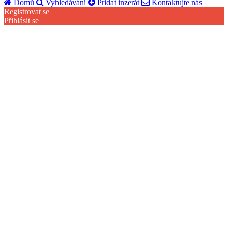
Domů
Vyhledávání
Pridat inzerát
Kontaktujte nás
Registrovat se
Přihlásit se