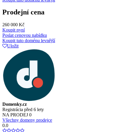
Prodejní cena
260 000 Kč
Koupit nyní
Poslat cenovou nabídku
Koupit tuto doménu levnější
Uložit
Domenky.cz
Registrácia před 6 lety
NA PRODEJ
0
Všechny domeny prodejce
0.0