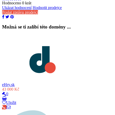
Hodnoceno
0
krát
Ukázat hodnocení
Hodnotit prodejce
Poslat zprávu prodejci
Možná se ti zalíbí této domény ...
eHry.sk
43 000 Kč
0
Uložit