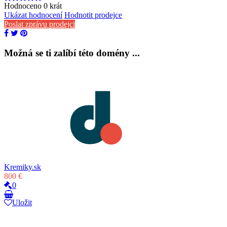
Hodnoceno
0
krát
Ukázat hodnocení
Hodnotit prodejce
Poslat zprávu prodejci
Možná se ti zalíbí této domény ...
Kremiky.sk
800 €
0
Uložit