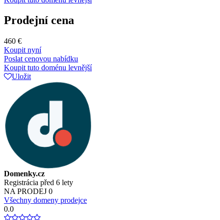
Prodejní cena
460 €
Koupit nyní
Poslat cenovou nabídku
Koupit tuto doménu levnější
Uložit
Domenky.cz
Registrácia před 6 lety
NA PRODEJ
0
Všechny domeny prodejce
0.0