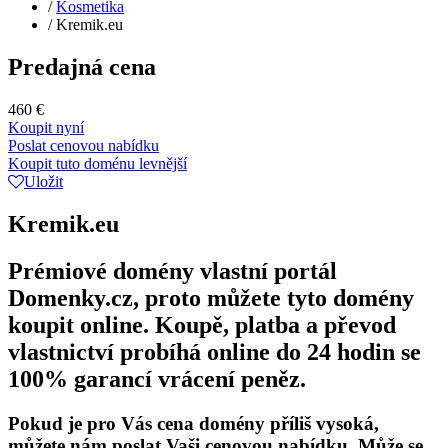
/
Kosmetika
/
Kremik.eu
Predajná cena
460 €
Koupit nyní
Poslat cenovou nabídku
Koupit tuto doménu levnější
Uložit
Kremik.eu
Prémiové domény vlastní portál
Domenky.cz, proto můžete tyto domény
koupit online. Koupě, platba a převod
vlastnictví probíhá online do 24 hodin se
100% garancí vrácení peněz.
Pokud je pro Vás cena domény příliš vysoká,
můžete nám poslat Vaši cenovou nabídku. Může se