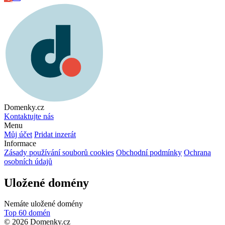
Domenky.cz
Kontaktujte nás
Menu
Můj účet
Pridat inzerát
Informace
Zásady používání souborů cookies
Obchodní podmínky
Ochrana
osobních údajů
Uložené domény
Nemáte uložené domény
Top 60 domén
© 2026 Domenky.cz