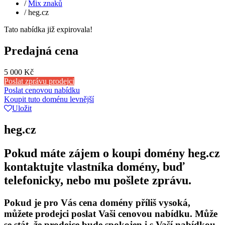
/
Mix znaků
/
heg.cz
Tato nabídka již expirovala!
Predajná cena
5 000 Kč
Poslat zprávu prodejci
Poslat cenovou nabídku
Koupit tuto doménu levnější
Uložit
heg.cz
Pokud máte zájem o koupi domény heg.cz
kontaktujte vlastníka domény, buď
telefonicky, nebo mu pošlete zprávu.
Pokud je pro Vás cena domény příliš vysoká,
můžete prodejci poslat Vaši cenovou nabídku. Může
se stát, že prodejce bude spokojen i s Vaší nabídkou