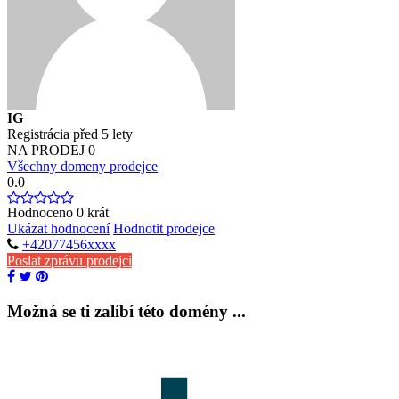
IG
Registrácia před 5 lety
NA PRODEJ
0
Všechny domeny prodejce
0.0
Hodnoceno
0
krát
Ukázat hodnocení
Hodnotit prodejce
+42077456xxxx
Poslat zprávu prodejci
Možná se ti zalíbí této domény ...