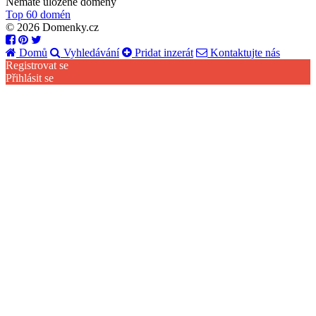
Nemáte uložené domény
Top 60 domén
© 2026 Domenky.cz
Domů
Vyhledávání
Pridat inzerát
Kontaktujte nás
Registrovat se
Přihlásit se