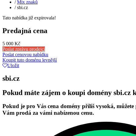
/
Mix znaků
/
sbi.cz
Tato nabídka již expirovala!
Predajná cena
5 000 Kč
Poslat zprávu prodejci
Poslat cenovou nabídku
Koupit tuto doménu levnější
Uložit
sbi.cz
Pokud máte zájem o koupi domény sbi.cz ko
Pokud je pro Vás cena domény příliš vysoká, můžete 
Vám prodá za vámi nabízenou cenu.