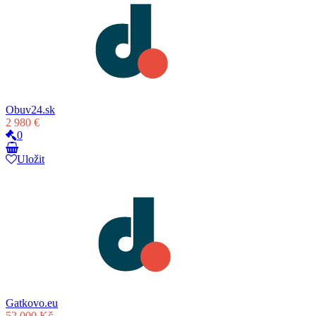
Obuv24.sk
2 980 €
0
Uložit
Gatkovo.eu
52 000 Kč