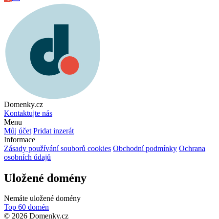
Domenky.cz
Kontaktujte nás
Menu
Můj účet
Pridat inzerát
Informace
Zásady používání souborů cookies
Obchodní podmínky
Ochrana
osobních údajů
Uložené domény
Nemáte uložené domény
Top 60 domén
© 2026 Domenky.cz