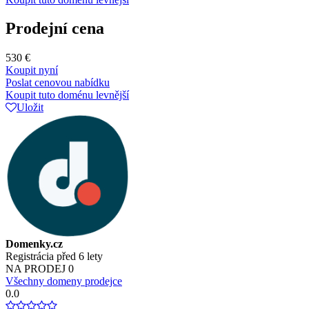
Prodejní cena
530 €
Koupit nyní
Poslat cenovou nabídku
Koupit tuto doménu levnější
Uložit
Domenky.cz
Registrácia před 6 lety
NA PRODEJ
0
Všechny domeny prodejce
0.0