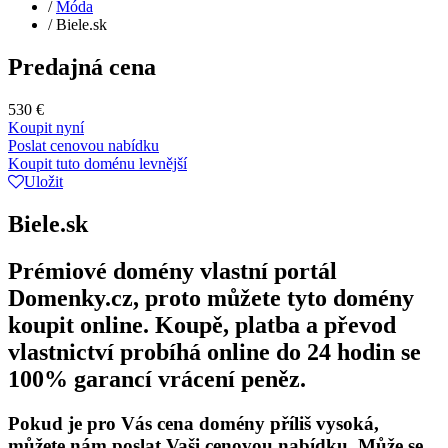
/
Móda
/
Biele.sk
Predajná cena
530 €
Koupit nyní
Poslat cenovou nabídku
Koupit tuto doménu levnější
Uložit
Biele.sk
Prémiové domény vlastní portál
Domenky.cz, proto můžete tyto domény
koupit online. Koupě, platba a převod
vlastnictví probíhá online do 24 hodin se
100% garancí vrácení peněz.
Pokud je pro Vás cena domény příliš vysoká,
můžete nám poslat Vaši cenovou nabídku. Může se