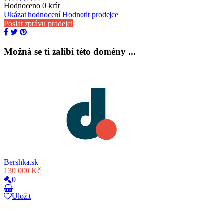
Hodnoceno
0
krát
Ukázat hodnocení
Hodnotit prodejce
Poslat zprávu prodejci
Možná se ti zalíbí této domény ...
Bershka.sk
130 000 Kč
0
Uložit