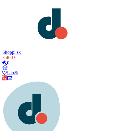
Shoppi.sk
3 400 €
0
Uložit