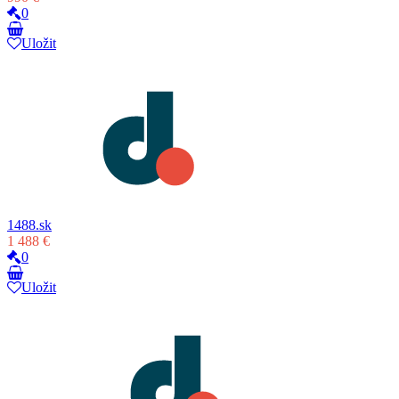
0
Uložit
1488.sk
1 488 €
0
Uložit