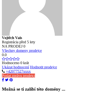
Vojtěch Vais
Registrácia před 5 lety
NA PRODEJ
0
Všechny domeny prodejce
0.0
Hodnoceno
0
krát
Ukázat hodnocení
Hodnotit prodejce
+42077527xxxx
Poslat zprávu prodejci
Možná se ti zalíbí této domény ...