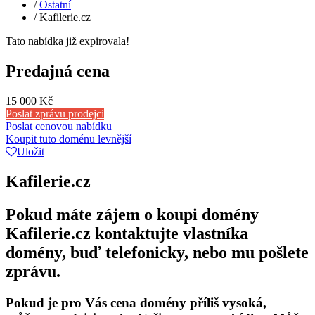
/
Ostatní
/
Kafilerie.cz
Tato nabídka již expirovala!
Predajná cena
15 000 Kč
Poslat zprávu prodejci
Poslat cenovou nabídku
Koupit tuto doménu levnější
Uložit
Kafilerie.cz
Pokud máte zájem o koupi domény
Kafilerie.cz kontaktujte vlastníka
domény, buď telefonicky, nebo mu pošlete
zprávu.
Pokud je pro Vás cena domény příliš vysoká,