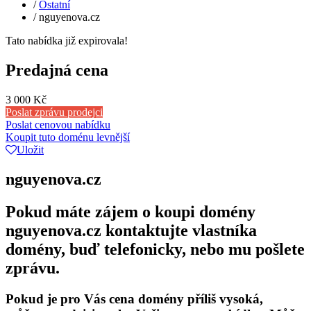
/
Ostatní
/
nguyenova.cz
Tato nabídka již expirovala!
Predajná cena
3 000 Kč
Poslat zprávu prodejci
Poslat cenovou nabídku
Koupit tuto doménu levnější
Uložit
nguyenova.cz
Pokud máte zájem o koupi domény
nguyenova.cz kontaktujte vlastníka
domény, buď telefonicky, nebo mu pošlete
zprávu.
Pokud je pro Vás cena domény příliš vysoká,