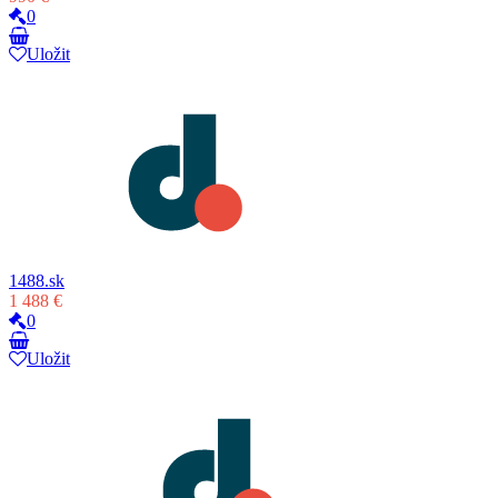
0
Uložit
1488.sk
1 488 €
0
Uložit