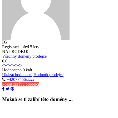
IG
Registrácia před 5 lety
NA PRODEJ
0
Všechny domeny prodejce
0.0
Hodnoceno
0
krát
Ukázat hodnocení
Hodnotit prodejce
+42077456xxxx
Poslat zprávu prodejci
Možná se ti zalíbí této domény ...