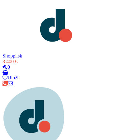
Shoppi.sk
3 400 €
0
Uložit