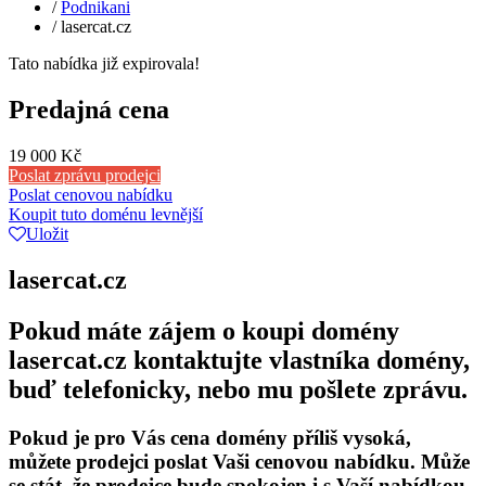
/
Podnikani
/
lasercat.cz
Tato nabídka již expirovala!
Predajná cena
19 000 Kč
Poslat zprávu prodejci
Poslat cenovou nabídku
Koupit tuto doménu levnější
Uložit
lasercat.cz
Pokud máte zájem o koupi domény
lasercat.cz kontaktujte vlastníka domény,
buď telefonicky, nebo mu pošlete zprávu.
Pokud je pro Vás cena domény příliš vysoká,
můžete prodejci poslat Vaši cenovou nabídku. Může
se stát, že prodejce bude spokojen i s Vaší nabídkou