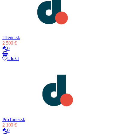
iTrend.sk
2 500 €
0
Uložit
ProToner.sk
2 100 €
0