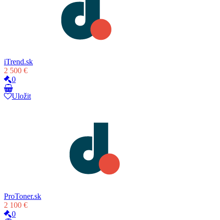
iTrend.sk
2 500 €
0
Uložit
ProToner.sk
2 100 €
0