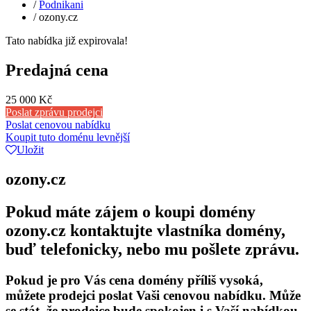
/
Podnikani
/
ozony.cz
Tato nabídka již expirovala!
Predajná cena
25 000 Kč
Poslat zprávu prodejci
Poslat cenovou nabídku
Koupit tuto doménu levnější
Uložit
ozony.cz
Pokud máte zájem o koupi domény
ozony.cz kontaktujte vlastníka domény,
buď telefonicky, nebo mu pošlete zprávu.
Pokud je pro Vás cena domény příliš vysoká,
můžete prodejci poslat Vaši cenovou nabídku. Může
se stát, že prodejce bude spokojen i s Vaší nabídkou