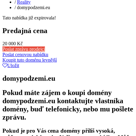
/
Reality
/
domypodzemi.eu
Tato nabídka již expirovala!
Predajná cena
20 000 Kč
Poslat zprávu prodejci
Poslat cenovou nabídku
Koupit tuto doménu levnější
Uložit
domypodzemi.eu
Pokud máte zájem o koupi domény
domypodzemi.eu kontaktujte vlastníka
domény, buď telefonicky, nebo mu pošlete
zprávu.
Pokud je pro Vás cena domény příliš vysoká,