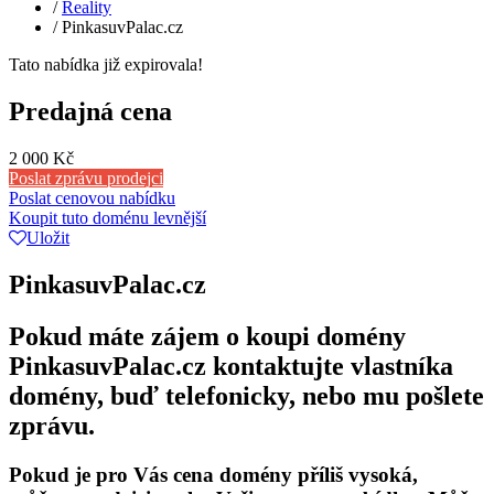
/
Reality
/
PinkasuvPalac.cz
Tato nabídka již expirovala!
Predajná cena
2 000 Kč
Poslat zprávu prodejci
Poslat cenovou nabídku
Koupit tuto doménu levnější
Uložit
PinkasuvPalac.cz
Pokud máte zájem o koupi domény
PinkasuvPalac.cz kontaktujte vlastníka
domény, buď telefonicky, nebo mu pošlete
zprávu.
Pokud je pro Vás cena domény příliš vysoká,