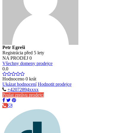
Petr Egreši
Registrácia před 5 lety
NA PRODEJ
0
Všechny domeny prodejce
0.0
Hodnoceno
0
krát
Ukázat hodnocení
Hodnotit prodejce
+42072894xxxx
Poslat zprávu prodejci