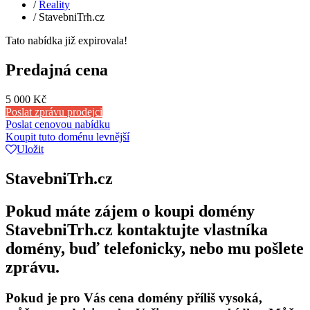
/
Reality
/
StavebniTrh.cz
Tato nabídka již expirovala!
Predajná cena
5 000 Kč
Poslat zprávu prodejci
Poslat cenovou nabídku
Koupit tuto doménu levnější
Uložit
StavebniTrh.cz
Pokud máte zájem o koupi domény
StavebniTrh.cz kontaktujte vlastníka
domény, buď telefonicky, nebo mu pošlete
zprávu.
Pokud je pro Vás cena domény příliš vysoká,