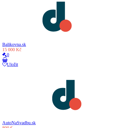
Balikovna.sk
15 000 Kč
0
Uložit
AutoNaSvadbu.sk
800 €