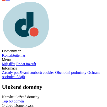
Domenky.cz
Kontaktujte nás
Menu
Můj účet
Pridat inzerát
Informace
Zásady používání souborů cookies
Obchodní podmínky
Ochrana
osobních údajů
Uložené domény
Nemáte uložené domény
Top 60 domén
© 2026 Domenky.cz