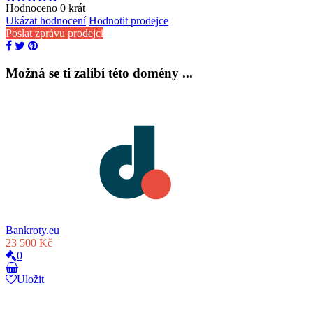
Hodnoceno
0
krát
Ukázat hodnocení
Hodnotit prodejce
Poslat zprávu prodejci
Možná se ti zalíbí této domény ...
Bankroty.eu
23 500 Kč
0
Uložit