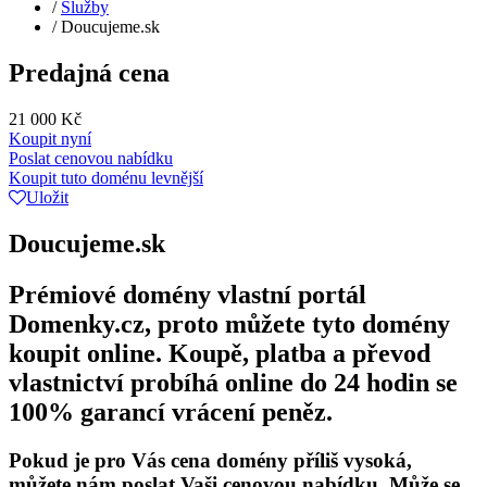
/
Služby
/
Doucujeme.sk
Predajná cena
21 000 Kč
Koupit nyní
Poslat cenovou nabídku
Koupit tuto doménu levnější
Uložit
Doucujeme.sk
Prémiové domény vlastní portál
Domenky.cz, proto můžete tyto domény
koupit online. Koupě, platba a převod
vlastnictví probíhá online do 24 hodin se
100% garancí vrácení peněz.
Pokud je pro Vás cena domény příliš vysoká,
můžete nám poslat Vaši cenovou nabídku. Může se