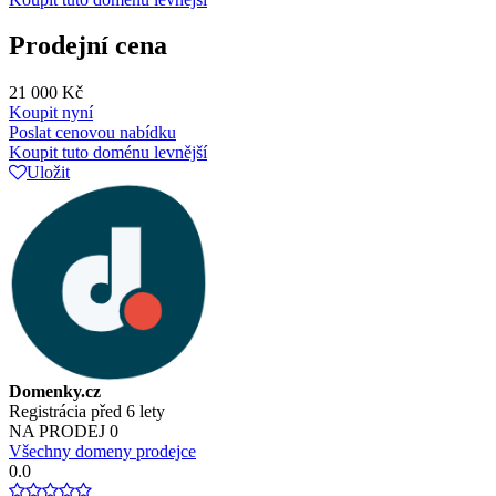
Prodejní cena
21 000 Kč
Koupit nyní
Poslat cenovou nabídku
Koupit tuto doménu levnější
Uložit
Domenky.cz
Registrácia před 6 lety
NA PRODEJ
0
Všechny domeny prodejce
0.0