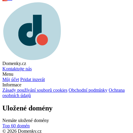
Domenky.cz
Kontaktujte nás
Menu
Můj účet
Pridat inzerát
Informace
Zásady používání souborů cookies
Obchodní podmínky
Ochrana
osobních údajů
Uložené domény
Nemáte uložené domény
Top 60 domén
© 2026 Domenky.cz