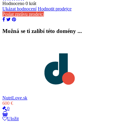
Hodnoceno
0
krát
Ukázat hodnocení
Hodnotit prodejce
Poslat zprávu prodejci
Možná se ti zalíbí této domény ...
NutriLove.sk
600 €
0
Uložit