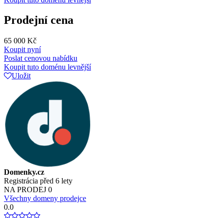
Prodejní cena
65 000 Kč
Koupit nyní
Poslat cenovou nabídku
Koupit tuto doménu levnější
Uložit
Domenky.cz
Registrácia před 6 lety
NA PRODEJ
0
Všechny domeny prodejce
0.0