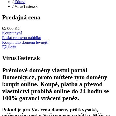
/
Zdraví
/
VirusTester.sk
Predajná cena
65 000 Kč
Koupit nyní
Poslat cenovou nabídku
Koupit tuto doménu levnější
Uložit
VirusTester.sk
Prémiové domény vlastní portál
Domenky.cz, proto můžete tyto domény
koupit online. Koupě, platba a převod
vlastnictví probíhá online do 24 hodin se
100% garancí vrácení peněz.
Pokud je pro Vás cena domény příliš vysoká,
můžete nám poslat Vaši cenovou nabídku. Může se