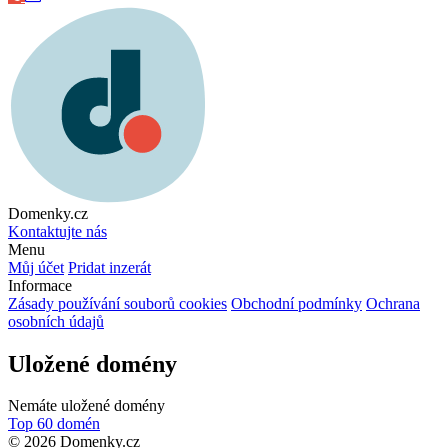
Domenky.cz
Kontaktujte nás
Menu
Můj účet
Pridat inzerát
Informace
Zásady používání souborů cookies
Obchodní podmínky
Ochrana
osobních údajů
Uložené domény
Nemáte uložené domény
Top 60 domén
© 2026 Domenky.cz