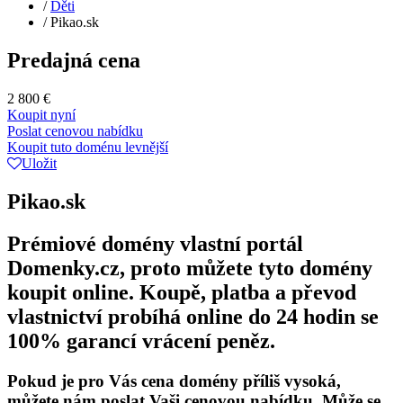
/
Děti
/
Pikao.sk
Predajná cena
2 800 €
Koupit nyní
Poslat cenovou nabídku
Koupit tuto doménu levnější
Uložit
Pikao.sk
Prémiové domény vlastní portál
Domenky.cz, proto můžete tyto domény
koupit online. Koupě, platba a převod
vlastnictví probíhá online do 24 hodin se
100% garancí vrácení peněz.
Pokud je pro Vás cena domény příliš vysoká,
můžete nám poslat Vaši cenovou nabídku. Může se