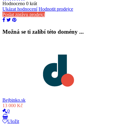
Hodnoceno
0
krát
Ukázat hodnocení
Hodnotit prodejce
Poslat zprávu prodejci
Možná se ti zalíbí této domény ...
Bejbinko.sk
13 000 Kč
0
Uložit