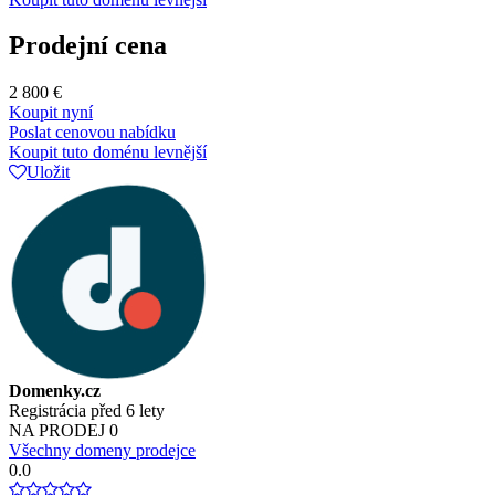
Prodejní cena
2 800 €
Koupit nyní
Poslat cenovou nabídku
Koupit tuto doménu levnější
Uložit
Domenky.cz
Registrácia před 6 lety
NA PRODEJ
0
Všechny domeny prodejce
0.0