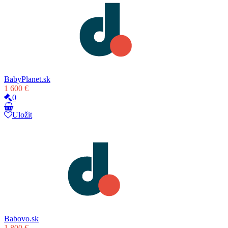
BabyPlanet.sk
1 600 €
0
Uložit
Babovo.sk
1 800 €