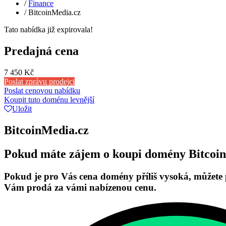
/
Finance
/
BitcoinMedia.cz
Tato nabídka již expirovala!
Predajná cena
7 450 Kč
Poslat zprávu prodejci
Poslat cenovou nabídku
Koupit tuto doménu levnější
Uložit
BitcoinMedia.cz
Pokud máte zájem o koupi domény BitcoinM
Pokud je pro Vás cena domény příliš vysoká, můžete 
Vám prodá za vámi nabízenou cenu.