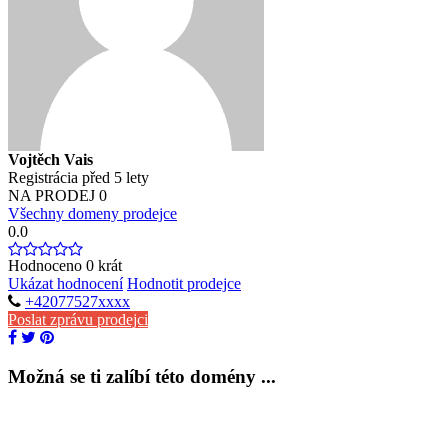
Vojtěch Vais
Registrácia před 5 lety
NA PRODEJ
0
Všechny domeny prodejce
0.0
Hodnoceno
0
krát
Ukázat hodnocení
Hodnotit prodejce
+42077527xxxx
Poslat zprávu prodejci
Možná se ti zalíbí této domény ...