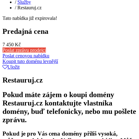
/
Služby
/
Restauruj.cz
Tato nabídka již expirovala!
Predajná cena
7 450 Kč
Poslat zprávu prodejci
Poslat cenovou nabídku
Koupit tuto doménu levnější
Uložit
Restauruj.cz
Pokud máte zájem o koupi domény
Restauruj.cz kontaktujte vlastníka
domény, buď telefonicky, nebo mu pošlete
zprávu.
Pokud je pro Vás cena domény příliš vysoká,