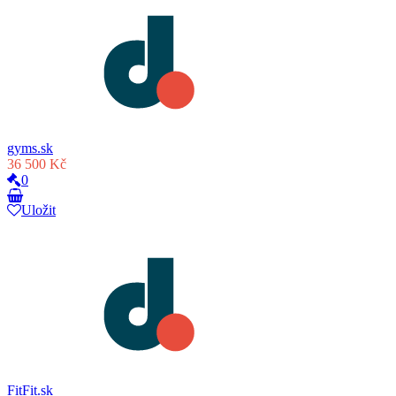
gyms.sk
36 500 Kč
0
Uložit
FitFit.sk