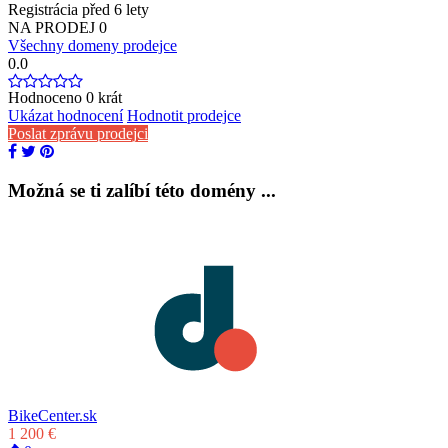
Registrácia před 6 lety
NA PRODEJ
0
Všechny domeny prodejce
0.0
Hodnoceno
0
krát
Ukázat hodnocení
Hodnotit prodejce
Poslat zprávu prodejci
Možná se ti zalíbí této domény ...
BikeCenter.sk
1 200 €