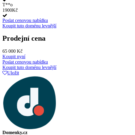
T**o
1900Kč
Poslat cenovou nabídku
Koupit tuto doménu levnější
Prodejní cena
65 000 Kč
Koupit nyní
Poslat cenovou nabídku
Koupit tuto doménu levnější
Uložit
Domenky.cz