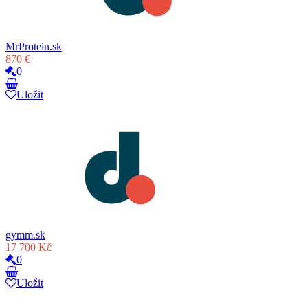
MrProtein.sk
870 €
0
Uložit
gymm.sk
17 700 Kč
0
Uložit