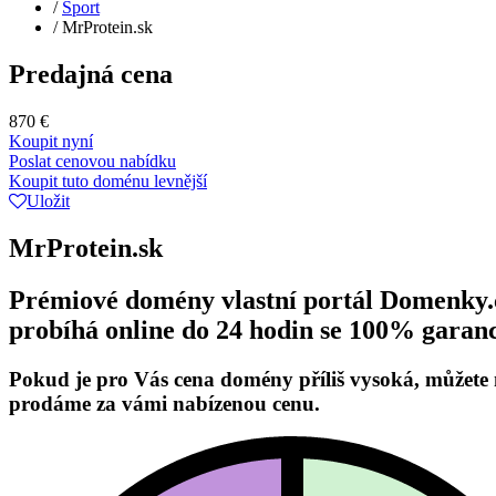
/
Sport
/
MrProtein.sk
Predajná cena
870 €
Koupit nyní
Poslat cenovou nabídku
Koupit tuto doménu levnější
Uložit
MrProtein.sk
Prémiové domény vlastní portál Domenky.cz
probíhá online do 24 hodin se 100% garanc
Pokud je pro Vás cena domény příliš vysoká, můžete
prodáme za vámi nabízenou cenu.