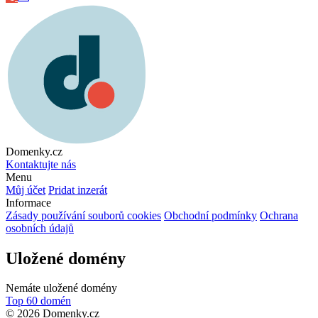
Domenky.cz
Kontaktujte nás
Menu
Můj účet
Pridat inzerát
Informace
Zásady používání souborů cookies
Obchodní podmínky
Ochrana
osobních údajů
Uložené domény
Nemáte uložené domény
Top 60 domén
© 2026 Domenky.cz