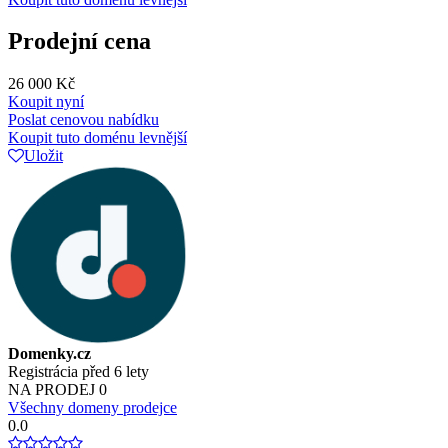
Prodejní cena
26 000 Kč
Koupit nyní
Poslat cenovou nabídku
Koupit tuto doménu levnější
Uložit
Domenky.cz
Registrácia před 6 lety
NA PRODEJ
0
Všechny domeny prodejce
0.0