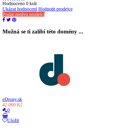
Hodnoceno
0
krát
Ukázat hodnocení
Hodnotit prodejce
Poslat zprávu prodejci
Možná se ti zalíbí této domény ...
eDrony.sk
42 000 Kč
0
Uložit