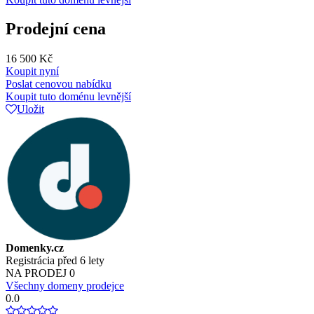
Prodejní cena
16 500 Kč
Koupit nyní
Poslat cenovou nabídku
Koupit tuto doménu levnější
Uložit
Domenky.cz
Registrácia před 6 lety
NA PRODEJ
0
Všechny domeny prodejce
0.0