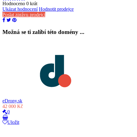
Hodnoceno
0
krát
Ukázat hodnocení
Hodnotit prodejce
Poslat zprávu prodejci
Možná se ti zalíbí této domény ...
eDrony.sk
42 000 Kč
0
Uložit