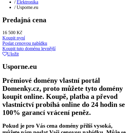
/
Elektronika
/
Usporne.eu
Predajná cena
16 500 Kč
Koupit nyní
Poslat cenovou nabídku
Koupit tuto doménu levnější
Uložit
Usporne.eu
Prémiové domény vlastní portál
Domenky.cz, proto můžete tyto domény
koupit online. Koupě, platba a převod
vlastnictví probíhá online do 24 hodin se
100% garancí vrácení peněz.
Pokud je pro Vás cena domény příliš vysoká,
můžete nám poslat Vaši cenovou nabídku. Může se