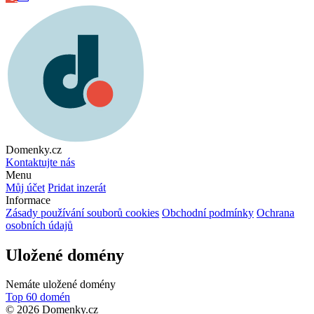
Domenky.cz
Kontaktujte nás
Menu
Můj účet
Pridat inzerát
Informace
Zásady používání souborů cookies
Obchodní podmínky
Ochrana
osobních údajů
Uložené domény
Nemáte uložené domény
Top 60 domén
© 2026 Domenky.cz