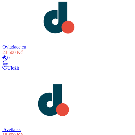
Ovladace.eu
23 500 Kč
0
Uložit
iSvetla.sk
15 600 Kč