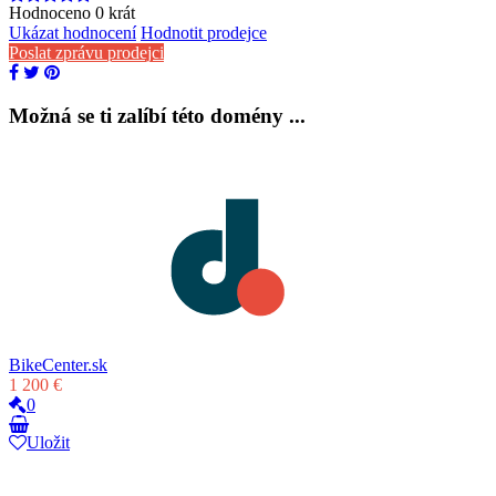
Hodnoceno
0
krát
Ukázat hodnocení
Hodnotit prodejce
Poslat zprávu prodejci
Možná se ti zalíbí této domény ...
BikeCenter.sk
1 200 €
0
Uložit