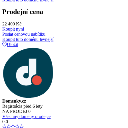
Prodejní cena
22 400 Kč
Koupit nyní
Poslat cenovou nabídku
Koupit tuto doménu levnější
Uložit
Domenky.cz
Registrácia před 6 lety
NA PRODEJ
0
Všechny domeny prodejce
0.0