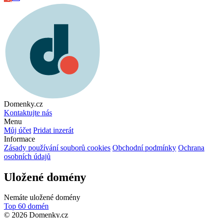
Domenky.cz
Kontaktujte nás
Menu
Můj účet
Pridat inzerát
Informace
Zásady používání souborů cookies
Obchodní podmínky
Ochrana
osobních údajů
Uložené domény
Nemáte uložené domény
Top 60 domén
© 2026 Domenky.cz