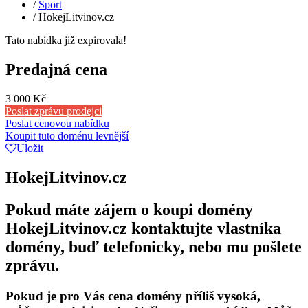
/
Sport
/
HokejLitvinov.cz
Tato nabídka již expirovala!
Predajná cena
3 000 Kč
Poslat zprávu prodejci
Poslat cenovou nabídku
Koupit tuto doménu levnější
Uložit
HokejLitvinov.cz
Pokud máte zájem o koupi domény
HokejLitvinov.cz kontaktujte vlastníka
domény, buď telefonicky, nebo mu pošlete
zprávu.
Pokud je pro Vás cena domény příliš vysoká,