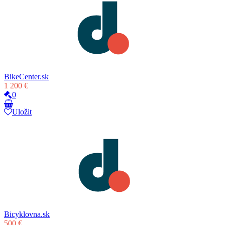
BikeCenter.sk
1 200 €
0
Uložit
Bicyklovna.sk
500 €