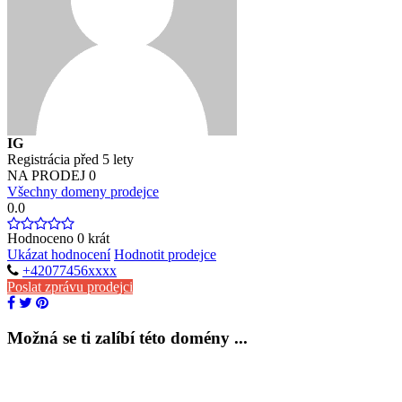
IG
Registrácia před 5 lety
NA PRODEJ
0
Všechny domeny prodejce
0.0
Hodnoceno
0
krát
Ukázat hodnocení
Hodnotit prodejce
+42077456xxxx
Poslat zprávu prodejci
Možná se ti zalíbí této domény ...